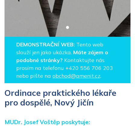
DEMONSTRAČNÍ WEB:
Tento web
slouží jen jako ukázka.
Máte zájem o
podobné stránky?
Kontaktujte nás
prosím na telefonu +420 556 706 203
nebo pište na
obchod@amenit.cz
.
Ordinace praktického lékaře
pro dospělé, Nový Jičín
MUDr. Josef Voštěp poskytuje: