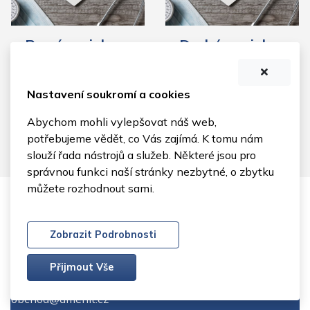
První novinka
Druhá novinka
První novinka
První novinka
lékařského webu.
lékařského webu.
Nastavení soukromí a cookies
Podívejte se na
Podívejte se na
Abychom mohli vylepšovat náš web,
změny v ordinační
změny v ordinační
potřebujeme vědět, co Vás zajímá. K tomu nám
době....
době....
slouží řada nástrojů a služeb. Některé jsou pro
správnou funkci naší stránky nezbytné, o zbytku
můžete rozhodnout sami.
Archiv novinek
Ochrana soukromí
Zobrazit Podrobnosti
©
MUDr. Josef Voštěp
Přijmout Vše
IČ:
25816888
obchod@amenit.cz